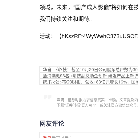
领域。未来，“国产成人影像”将如何在
我们持续关注和期待。
活动：【
hKszRFt4WyWwhC373uUSCF
华自—科?技：截至10月20日公司股东总户数为30
瓯海选派93名{科}技副总助企创新 研发产品上新
携.程<公>布Q3财报：营收183亿元增长16%，
声明：证券时报力求信息真实、准确，文章提及内
下载“证券时报”官方APP，或关注官方微信公众
网友评论