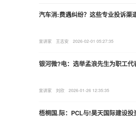
汽车消:费遇纠纷？这些专业投诉渠
宣讲家
王志安
2026-02-01 05:27:35
银河微?电：选举孟浪先生为职工代
宣讲家
刘欣
2026-01-26 12:35:35
梧桐国.际：PCL与!昊天国际建设