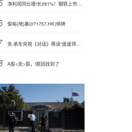
净利润同比增!长281%！钢铁上市企业年报公布， 宝钢股份营收、净利润两项数据均居首，柳钢股份净利润增长579%
俊裕{地}基(0?1757.HK)停牌
余.承东央视《对话》再谈“遥遥领先”：华为确实取得了显著成绩
A股<走>弱，!原因找到了