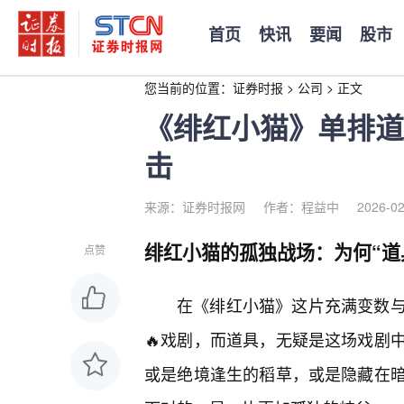
首页
快讯
要闻
股市
您当前的位置：
证券时报
>
公司
>
正文
《绯红小猫》单排道
击
来源：证券时报网
作者：程益中
2026-02
绯红小猫的孤独战场：为何“道
点赞
在《绯红小猫》这片充满变数
🔥戏剧，而道具，无疑是这场戏剧
或是绝境逢生的稻草，或是隐藏在