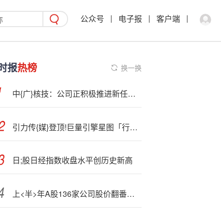
公众号
电子报
客户端
时报
热榜
换一换
中{广}核技：公司正积极推进新任高级管理人员选聘工作
引力传{媒}登顶!巨量引擎星图「行业先锋榜-美妆」「创新突破榜」榜首
日;股日经指数收盘水平创历史新高
上<半>年A股136家公司股价翻番：联合化学登顶半年“涨幅王”，机械设备、汽车行业成“大赢家”