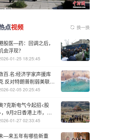
热点
视频
换一换
港股医—药：回调之后，
机会浮现？
2026-01-25 18:25:45
数百.名:经济学家声援库
克 反对特朗普削弱美联储
独立性
2026-02-05 20:25:45
奥?克斯电气今起招<股
>，9月2日香港上市，中
邮、华菱、源乐晟、深圳
2026-01-27 02:33:45
永信等参与基石投资
未—来五年有哪些新重