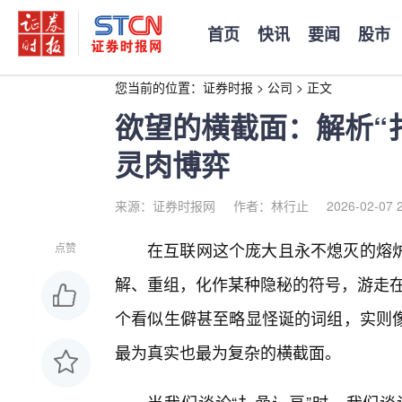
首页
快讯
要闻
股市
您当前的位置：
证券时报
>
公司
>
正文
欲望的横截面：解析“
灵肉博弈
来源：证券时报网
作者：林行止
2026-02-07 
在互联网这个庞大且永不熄灭的熔
点赞
解、重组，化作某种隐秘的符号，游走在
个看似生僻甚至略显怪诞的词组，实则像
最为真实也最为复杂的横截面。