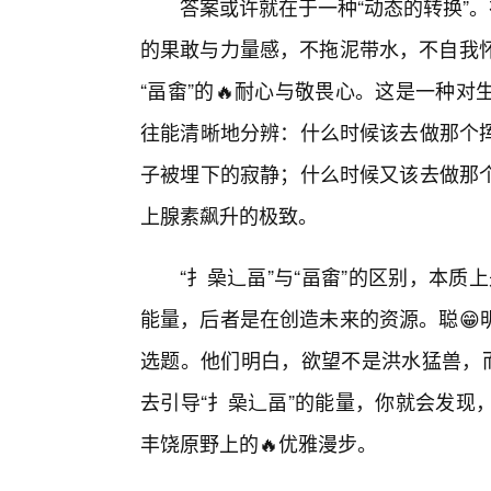
答案或许就在于一种“动态的转换”
的果敢与力量感，不拖泥带水，不自我怀
“畐畬”的🔥耐心与敬畏心。这是一种
往能清晰地分辨：什么时候该去做那个
子被埋下的寂静；什么时候又该去做那
上腺素飙升的极致。
“扌喿辶畐”与“畐畬”的区别，本质
能量，后者是在创造未来的资源。聪😁
选题。他们明白，欲望不是洪水猛兽，而
去引导“扌喿辶畐”的能量，你就会发现
丰饶原野上的🔥优雅漫步。