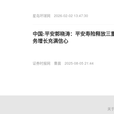
星岛环球网
2026-02-02 13:47:30
中国:平安郭晓涛：平安寿险释放三
务增长充满信心
证券时报网
曹晨
2025-08-05 21:44
关