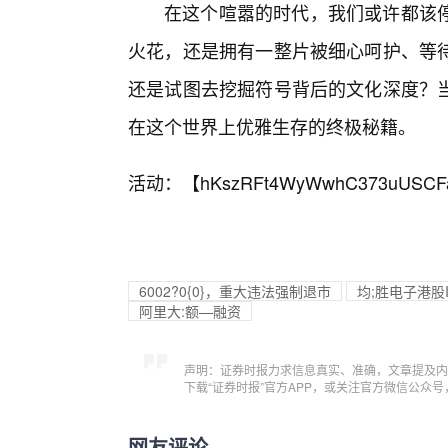
在这个喧嚣的时代，我们或许都该
火花，还是拥有一整片被细心呵护、等
还是试图去挖掘符号背后的文化深度？
在这个世界上优雅生存的终极秘籍。
活动：【
hKszRFt4WyWwhC373uUSCF
6002?0{0}，重大违法强制退市
均;胜电子港股
阿里大:额—融资
声明：证券时报力求信息真实、准确，文章提及内
下载“证券时报”官方APP，或关注官方微信公众
网友评论