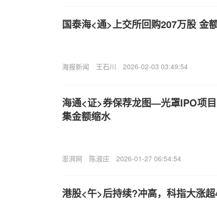
国泰海<通>上交所回购207万股 金额
海报新闻
王石川
2026-02-03 03:49:54
海通<证>券保荐龙图—光罩IPO项
集金额缩水
澎湃网
陈淑庄
2026-01-27 06:54:54
港股<午>后持续?冲高，科指大涨超