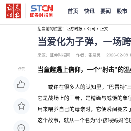
首页
快讯
要闻
股市
您当前的位置：
证券时报
>
公司
>
正文
当爱化为子弹，一场跨
来源：证券时报网
作者：张泉灵
2026-02-08 
当童趣遇上信仰，一个“射击”的温
点赞
或许在很多人的认知里，“巴雷特”
它是战场上的王者，是精确与威慑的象
用来喂养自己的母亲时，它便瞬间褪去
这个故事，就从一个名为“小孩喂妈妈吃巴