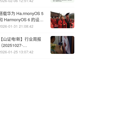
电、3C产品及家装厨卫
2026-02-06 12:51:42
搭载华为 Ha.rmonyOS 5
和 HarmonyOS 6 的设备
数突破 2700 万
2026-01-31 21:08:42
【山证电!新】行业周报
（20251027-
20251102）：宇树将发
2026-01-25 13:07:42
布四足机器人新品，“十
五五”坚持风光水核等多
能并举