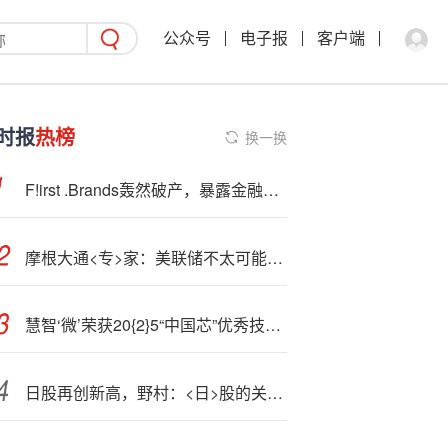
公众号
电子报
客户端
时报
热榜
换一换
F!irst .Brands轰然破产，暴露金融热门领域潜藏裂痕
摩根大通<专>家：美联储不太可能改变股市叙事
慧智‘微’荣获20{2}5“中国芯”优秀技术创新产品
日股再创新高，野村：<日>股的关键在于高市早苗能撑多久