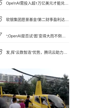
Ope!nAI需投入超1万亿美元才能兑现算力承诺，现金或难以为继
软银集团愿景基金!第二财季盈利达190亿美元
“;OpenAI是否试‘图’变得大而不倒？”奥特曼发长文回应质疑
发,挥“云数智连”优势，腾讯云助力数字政务高质量发展