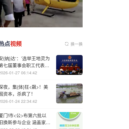
热点
视频
换一换
安{纳}达‘：’选举王地灵为
第七届董事会职工代表董
事
2026-01-27 06:14:42
深夜，集{体}狂<飙>！美
国资本，杀疯了！
2026-01-24 22:34:42
厦门!市<公>布第六批以
旧换新参与企业 涵盖家