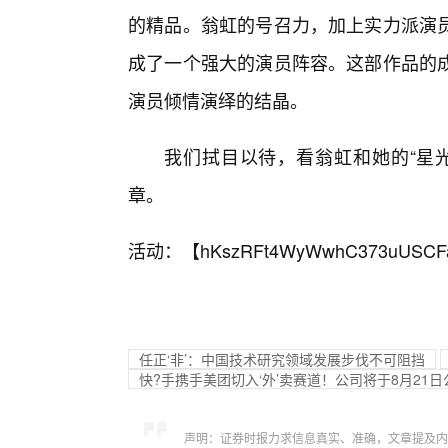
的精品。翁虹的号召力，加上实力派演
成了一个强大的演员阵容。这部作品的
演员倾情演绎的结晶。
我们拭目以待，看翁虹和她的“星
章。
活动：【
hKszRFt4WyWwhC373uUSCF
任正‘非’：中国技术研究领域发展步伐不可阻挡
快?手携手美团切入‘外’卖赛道！公司将于8月21
声明：证券时报力求信息真实、准确，文章提及内