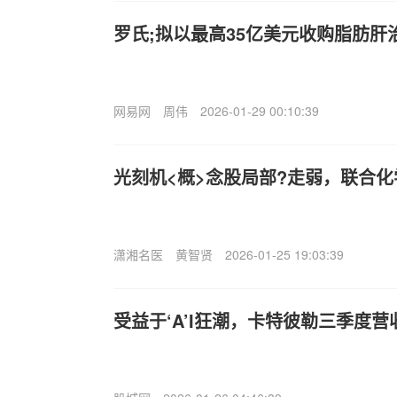
罗氏;拟以最高35亿美元收购脂肪肝治
网易网
周伟
2026-01-29 00:10:39
光刻机<概>念股局部?走弱，联合化
潇湘名医
黄智贤
2026-01-25 19:03:39
受益于‘A’I狂潮，卡特彼勒三季度营