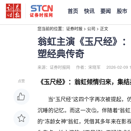
首页
快讯
要闻
股市
您当前的位置：
证券时报
>
公司
>
正文
翁虹主演《玉尺经》：
塑经典传奇
来源：证券时报网
作者：宋晓军
2026-02-09 
《玉尺经》：翁虹倾情归来，集结
点赞
当“玉尺经”这四个字再次被提起，
沉睡的记忆。而这一次🤔，伴随着“翁
的“冻龄女神”翁虹，凭借其多年来在影