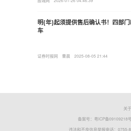
股城网
2026-01-26 04:46:39
明{年}起须提供售后确认书！四部
车
证券时报网
曹晨
2025-08-05 21:44
关
备案号：
粤ICP备09109218
违法和不良信息举报电话：0755-83