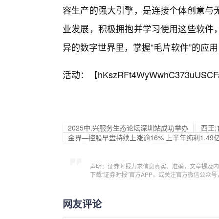
容生产的强大引擎，是连接个体创意与
业发展，积极拥抱并学习使用这些软件
异的数字世界里，掌握“毛片软件”的应
活动：【
hKszRFt4WyWwhC373uUSCF
2025中.兴服务生态论坛深圳站成功举办
西王
金界—控股早盘持续上涨逾16% 上半年纯利1.49
声明：证券时报力求信息真实、准确，文章提及内
下载“证券时报”官方APP，或关注官方微信公众
网友评论