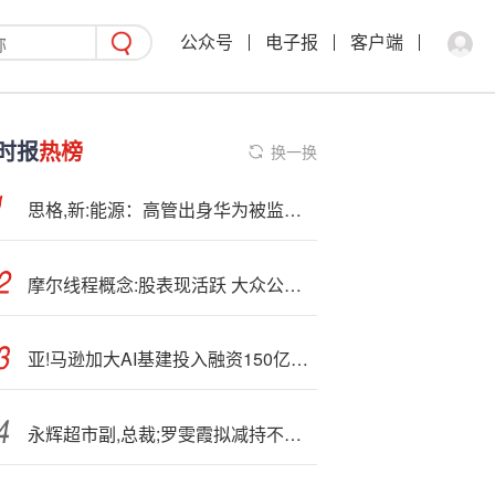
公众号
电子报
客户端
时报
热榜
换一换
思格,新:能源：高管出身华为被监管关注 依赖分销海外营收爆增
摩尔线程概念:股表现活跃 大众公用4天2板
亚!马逊加大AI基建投入融资150亿美元
永辉超市副,总裁;罗雯霞拟减持不超11万股