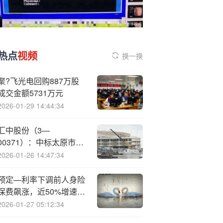
热点
视频
换一换
聚?飞光电回购887万股
成交金额5731万元
2026-01-29 14:44:34
汇中股份（3—
00371）：中标太原市热
力集团有限责任公司采购
2026-01-26 14:47:34
项目，中标金额为927.34
万元
预定—利率下调前人身险
保费飙涨，近50%增速年
内或难“复刻”
2026-01-27 05:12:34