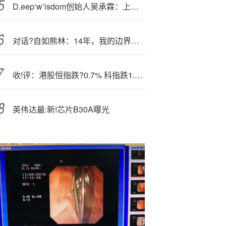
D.eep‘w’isdom创始人吴承霖：上学时用AI炒股，年化收益率能到46%
对话?自如熊林：14年，我的边界与选择
收!评：港股恒指跌?0.7% 科指跌1.45% 科网股、中资券商股走弱 银行股活跃 黄金股午后拉升
英伟达最:新!芯片B30A曝光