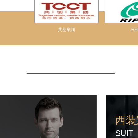
共创集团
石
西装
SUIT