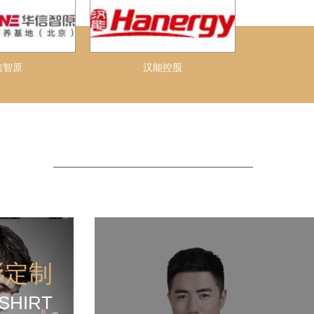
信智原
汉能控股
衫定制
SHIRT