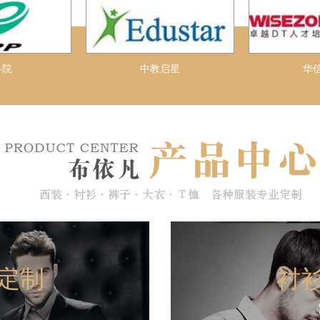
科院
中教启星
华
定制
衬