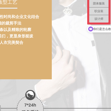
版型工艺
团体服装
职业装
性时尚和企业文化结合
设计师
细的裁剪手法
现在有优惠活
条以及精致的轮廓
你们是怎么收
英们，更显身形挺拔
人衣完美契合
7*24h