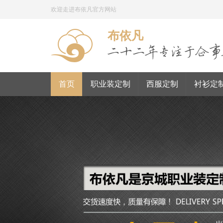
欢迎走进布依凡官方网站
布依凡
首页
职业装定制
西服定制
衬衫定