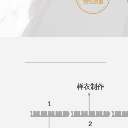
把控质量
样衣制作
1
2